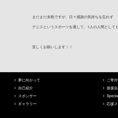
まだまだ未熟ですが、日々感謝の気持ちを忘れず
テニスというスポーツを通して、1人の人間として
宜しくお願いします！！
夢に向かって
ご寄付
自己紹介
後援会
スポンサー
Specia
ギャラリー
応援メ